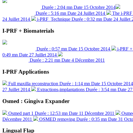
Durée : 2:04 mn
Date 15 Octobre 2014
"Sandwich" technique
Durée : 5:16 mn
Date 24 Juillet 2014
The i-PR
Multiple puncture
24 Juillet 2014
i-PRF Technique
Durée : 0:32 mn
Date 24 Juillet
I-PRF + Biomaterials
Durée : 0:57 mn
Date 15 Octobre 2014
i-PRF +
"Steak" preparation
0:49 mn
Date 27 Juillet 2014
Durée : 2:21 mn
Date 4 Décembre 2011
i-PRF + A-PRF
I-PRF Applications
Full maxilla reconstruction
Durée : 1:14 mn
Date 15 Octobre 2014
27 Juillet 2014
Extractions-implantations
Durée : 3:54 mn
Date 27 
Osmed : Gingiva Expander
Osmed part 1
Durée : 12:53 mn
Date 11 Décembre 2011
Osmed
Décembre 2011
OSMED removing
Durée : 0:35 mn
Date 31 Octo
Lingual Flap