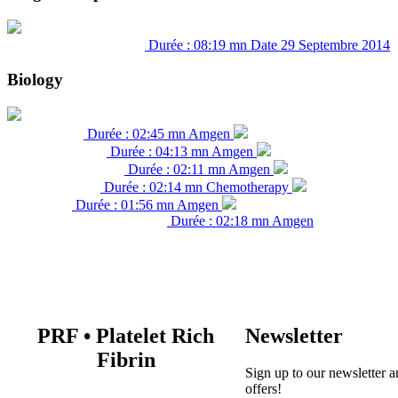
Durée : 08:19 mn
Date 29 Septembre 2014
Lingual flap in vertical gbr
Biology
Durée : 02:45 mn
Amgen
Bone Biology
Durée : 04:13 mn
Amgen
Bone Remodelling
Durée : 02:11 mn
Amgen
Osteoblasts Osteoclasts
Durée : 02:14 mn
Chemotherapy
White blood cells
Durée : 01:56 mn
Amgen
Neutrophils
Durée : 02:18 mn
Amgen
Dendritic Cells & Macrophages
PRF
•
Platelet Rich
Newsletter
Fibrin
Sign up to our newsletter a
offers!