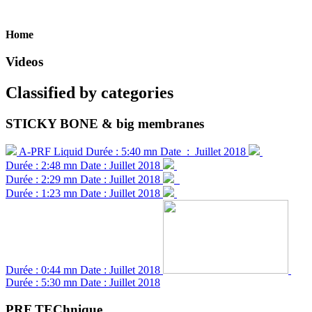
Home
Videos
Classified by categories
STICKY BONE & big membranes
A-PRF Liquid
Durée : 5:40 mn
Date : Juillet 2018
Sticky Bone
Durée : 2:48 mn
Date : Juillet 2018
Big Membranes
Durée : 2:29 mn
Date : Juillet 2018
PRF BoX MK.II
Durée : 1:23 mn
Date : Juillet 2018
BC12
Durée : 0:44 mn
Date : Juillet 2018
PRF 
Durée : 5:30 mn
Date : Juillet 2018
PRF TEChnique