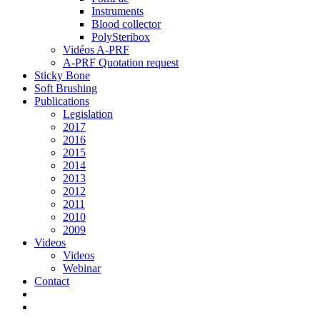
Instruments
Blood collector
PolySteribox
Vidéos A-PRF
A-PRF Quotation request
Sticky Bone
Soft Brushing
Publications
Legislation
2017
2016
2015
2014
2013
2012
2011
2010
2009
Videos
Videos
Webinar
Contact