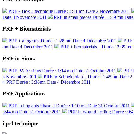
PRF « Box » technique
Durée : 2:11 mn
Date 2 Novembre 2011
Date 3 Novembre 2011
PRF in small pieces
Durée : 1:49 mn
Date
PRF + Biomaterials
PRF + allografts
Durée : 1:28 mn
Date 4 Décembre 2011
PRF +
mn
Date 4 Décembre 2011
PRF + biomaterials...
Durée : 2:39 mn
PRF in Sinus
PRF PAD : sinus
Durée : 1:14 mn
Date 31 Octobre 2011
PRF P
3 Novembre 2011
PRF in Schneiderian...
Durée : 1:48 mn
Date 2
+ PRF
Durée : 2:36mn
Date 4 Décembre 2011
PRF Applications
PRF in implants Phase 2
Durée : 1:10 mn
Date 31 Octobre 2011
3:44 mn
Date 31 Octobre 2011
PRF in wound healing
Durée : 0:
i-prf technique